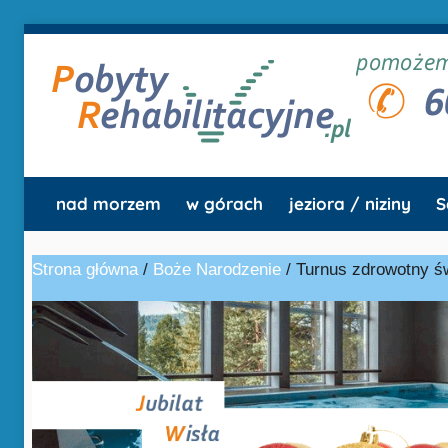
Przejdź
do
treści
Pobyty
turnusy
i
nad morzem
w górach
jeziora / niziny
S
wczasy
Rehabilitacyjne
rehabilitacyjne
Strona główna
/
Boże Narodzenie
/ Turnus zdrowotny św