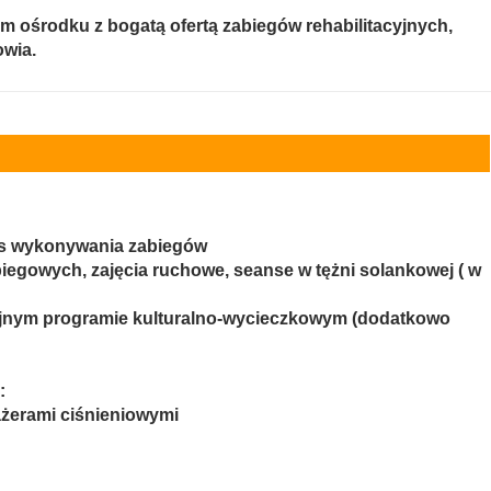
 ośrodku z bogatą ofertą zabiegów rehabilitacyjnych,
owia.
zas wykonywania zabiegów
biegowych, zajęcia ruchowe, seanse w tężni solankowej ( w
cyjnym programie kulturalno-wycieczkowym (dodatkowo
:
żerami ciśnieniowymi