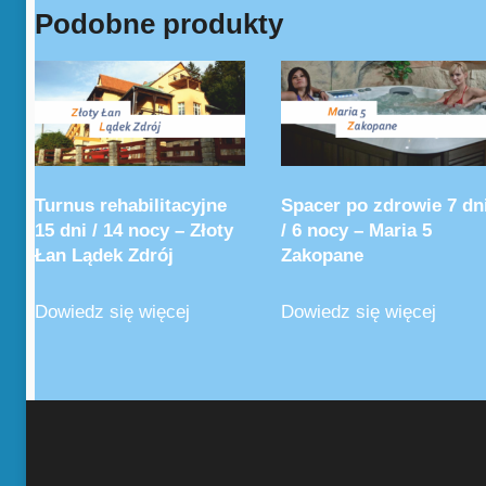
Podobne produkty
Turnus rehabilitacyjne
Spacer po zdrowie 7 dn
15 dni / 14 nocy – Złoty
/ 6 nocy – Maria 5
Łan Lądek Zdrój
Zakopane
Dowiedz się więcej
Dowiedz się więcej