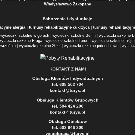
Władysławowo
Zakopane
Schorzenia / dysfunkcje
acyjne alergia
|
turnusy rehabilitacyjne cukrzyca
|
turnusy rehabilitacyj
|
wycieczki szkolne w górach
|
wycieczki szkolne Berlin
|
wycieczki szkolne B
wycieczki szkolne Praga
|
wycieczki szkolne Toruń
|
wycieczki szkolne Trójm
 wrześniu
|
wycieczki szkolne 2022
|
wycieczki szkolne jednodniowe
|
wyciec
KONTAKT Z NAMI
Obsługa Klientów Indywidualnych
tel. 608 502 704
kontakt@turys.pl
Obsługa Klientów Grupowych
tel. 504 424 200
kontakt@turys.pl
Obsługa Obiektów
tel. 502 846 200
wspolpraca@turys.pl