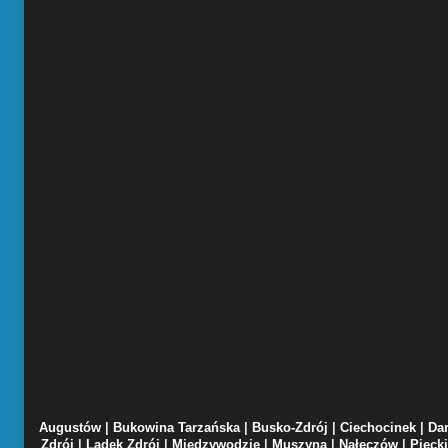
Augustów
|
Bukowina Tarzańska
|
Busko-Zdrój
|
Ciechocinek
|
Da
Zdrój
|
Lądek Zdrój
|
Międzywodzie
|
Muszyna
|
Nałęczów
|
Piecki