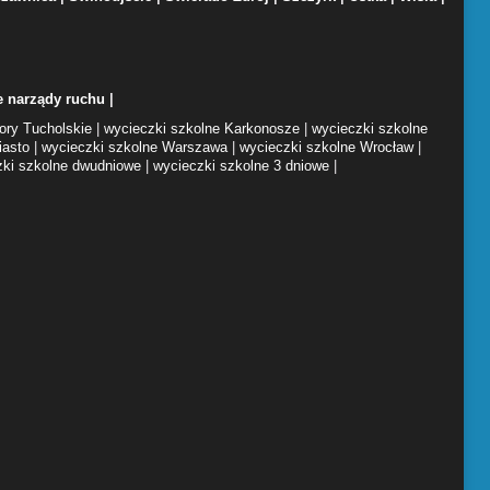
ne narządy ruchu
|
ory Tucholskie
|
wycieczki szkolne Karkonosze
|
wycieczki szkolne
iasto
|
wycieczki szkolne Warszawa
|
wycieczki szkolne Wrocław
|
zki szkolne dwudniowe
|
wycieczki szkolne 3 dniowe
|