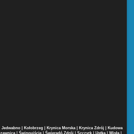
|
Jedwabno
|
Kołobrzeg
|
Krynica Morska
|
Krynica Zdrój
|
Kudowa
zawnica
|
Świnoujście
|
Świeradó Zdrój
|
Szczyrk
|
Ustka
|
Wisła
|