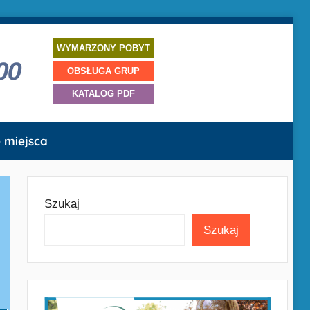
WYMARZONY POBYT
OBSŁUGA GRUP
KATALOG PDF
 miejsca
Szukaj
Szukaj