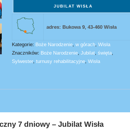
JUBILAT WISŁA
adres: Bukowa 9, 43-460 Wisła
Kategorie:
Boże Narodzenie
,
w górach
,
Wisła
Znaczników:
Boże Narodzenie
,
Jubilat
,
święta
,
Sylwester
,
turnusy rehabilitacyjne
,
Wisła
zny 7 dniowy – Jubilat Wisła