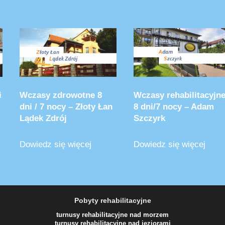
i
Wczasy zdrowotne 8
Wczasy rehabilitacyjn
dni / 7 nocy – Złoty Łan
8 dni/7 nocy – Adam
Lądek Zdrój
Szczyrk
Dowiedz się więcej
Dowiedz się więcej
Pobyty rehabilitacyjne
turnusy rehabilitacyjne nad morzem
turnusy rehabilitacyjne nad jeziorami