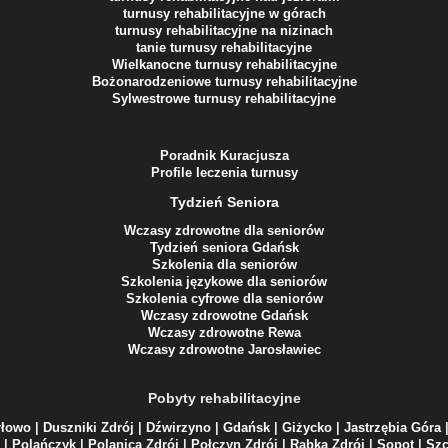
turnusy rehabilitacyjne w górach
turnusy rehabilitacyjne na nizinach
tanie turnusy rehabilitacyjne
Wielkanocne turnusy rehabilitacyjne
Bożonarodzeniowe turnusy rehabilitacyjne
Sylwestrowe turnusy rehabilitacyjne
Poradnik Kuracjusza
Profile leczenia turnusy
Tydzień Seniora
Wczasy zdrowotne dla seniorów
Tydzień seniora Gdańsk
Szkolenia dla seniorów
Szkolenia językowe dla seniorów
Szkolenia cyfrowe dla seniorów
Wczasy zdrowotne Gdańsk
Wczasy zdrowotne Rewa
Wczasy zdrowotne Jarosławiec
Pobyty rehabilitacyjne
rłowo
|
Duszniki Zdrój
|
Dźwirzyno
|
Gdańsk
|
Giżycko
|
Jastrzębia Góra
|
Polańczyk
|
Polanica Zdrój
|
Połczyn Zdrój
|
Rabka Zdrój
|
Sopot
|
Szc